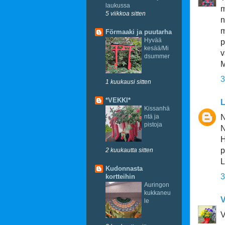
laukussa
m
5 viikkoa sitten
n
m
Förmaaki ja puutarha
Hyvää
p
kesää/Mi
v
dsummer
M
3
1 kuukausi sitten
*VEKKI*
L
Kissanhä
ntä ja
N
pistoja
N
H
p
2 kuukautta sitten
L
Kudonnasta
3
kortteihin
Auringon
kukkaneu
V
le
V