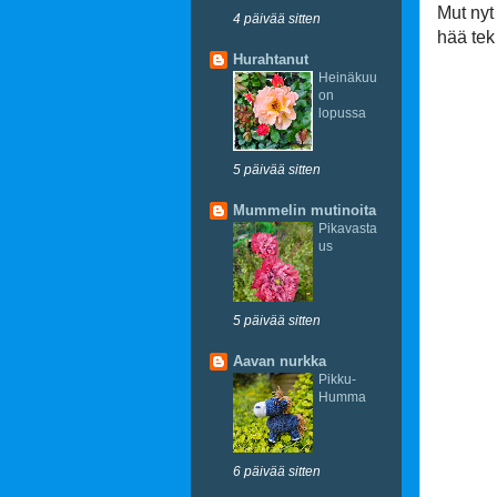
Mut nyt
4 päivää sitten
hää tek
Hurahtanut
Heinäkuu
on
lopussa
5 päivää sitten
Mummelin mutinoita
Pikavasta
us
5 päivää sitten
Aavan nurkka
h
Pikku-
Humma
6 päivää sitten