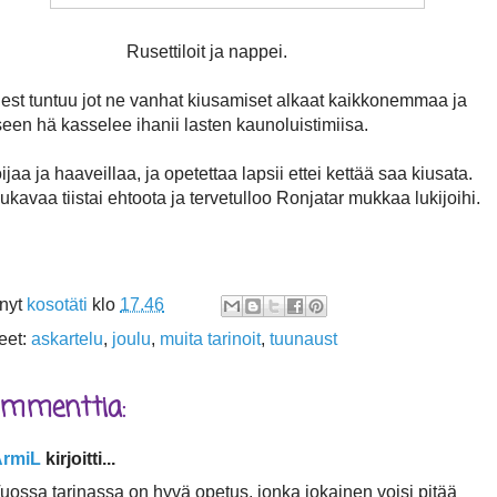
ettiloit ja nappei.
est tuntuu jot ne vanhat kiusamiset alkaat kaikkonemmaa ja
seen hä kasselee ihanii lasten kaunoluistimiisa.
jaa ja haaveillaa, ja opetettaa lapsii ettei kettää saa kiusata.
ukavaa tiistai ehtoota ja tervetulloo Ronjatar mukkaa lukijoihi.
änyt
kosotäti
klo
17.46
eet:
askartelu
,
joulu
,
muita tarinoit
,
tuunaust
ommenttia:
ArmiL
kirjoitti...
uossa tarinassa on hyvä opetus, jonka jokainen voisi pitää