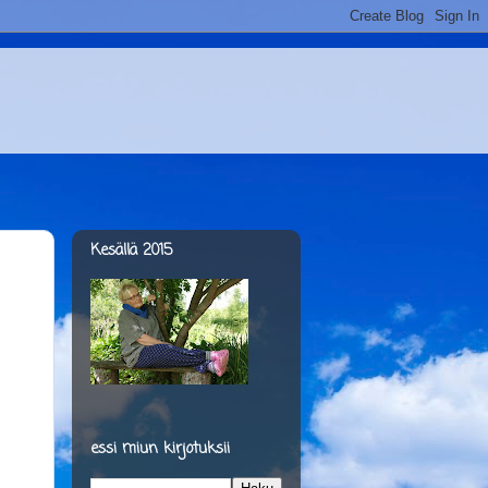
Kesällä 2015
.
essi miun kirjotuksii