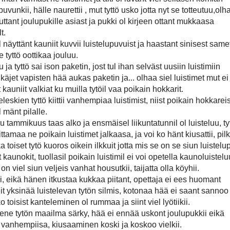
puvunkii, hälle naurettii , mut tyttö usko jotta nyt se totteutuu,olh
uttant joulupukille asiast ja pukki ol kirjeen ottant mukkaasa
t.
ol näyttänt kauniit kuvvii luistelupuvuist ja haastant sinisest samet
 tyttö oottikaa jouluu.
u ja tyttö sai ison paketin, jost tul ihan selväst uusiin luistimiin
käjet vapisten hää aukas paketin ja... olhaa siel luistimet mut ei
 kauniit valkiat ku muilla tytöil vaa poikain hokkarit.
eleskien tyttö kiittii vanhempiaa luistimist, niist poikain hokkareis
 mänt pilalle.
u tammikuus taas alko ja ensmäisel liikuntatunnil ol luisteluu, ty
ittamaa ne poikain luistimet jalkaasa, ja voi ko hänt kiusattii, pilka
a toiset tytö kuoros oikein ilkkuit jotta mis se on se siun luistel
 kaunokit, tuollasil poikain luistimil ei voi opetella kaunoluistelu
on viel siun veljeis vanhat housutkii, taijatta olla köyhii.
tki, eikä hänen itkustaa kukkaa piitant, opettaja ei ees huomant
it yksinää luistelevan tytön silmis, kotonaa hää ei saant sannoo
o toisist kanteleminen ol rummaa ja siint viel lyötiikii.
ene tytön maailma särky, hää ei ennää uskont joulupukkii eikä
t vanhempiisa, kiusaaminen koski ja koskoo vielkii.