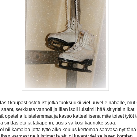
lasit kaupast ostetuist jotka tuoksuukii viel uuvelle nahalle, mut 
it saant, serkkusa vanhoil ja liian isoil luistimil hää sit yritti nilkat
ä opetella luistelemmaa ja kasso katteellisena mite toiset tytöt 
ja sirklas etu ja takaperin, uusis valkosi kaunokeissaa.
ol nii kamalaa jotta tyttö alko koulus kertomaa saavasa nyt tänä
 ihan varmast ne luistimet ja äiti ol luvant viel sellasen komian