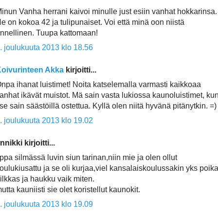
inun Vanha herrani kaivoi minulle just esiin vanhat hokkarinsa.
e on kokoa 42 ja tulipunaiset. Voi että minä oon niistä
nnellinen. Tuupa kattomaan!
. joulukuuta 2013 klo 18.56
oivurinteen Akka
kirjoitti...
npa ihanat luistimet! Noita katselemalla varmasti kaikkoaa
anhat ikävät muistot. Mä sain vasta lukiossa kaunoluistimet, ku
tse sain säästöillä ostettua. Kyllä olen niitä hyvänä pitänytkin. =)
. joulukuuta 2013 klo 19.02
nnikki kirjoitti...
ippa silmässä luvin siun tarinan,niin mie ja olen ollut
oulukiusattu ja se oli kurjaa,viel kansalaiskoulussakin yks poik
ilkkas ja haukku vaik miten.
utta kauniisti sie olet koristellut kaunokit.
. joulukuuta 2013 klo 19.09