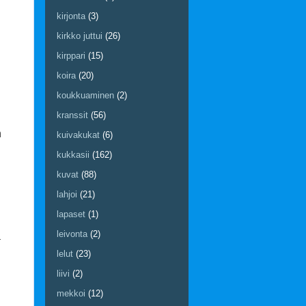
kirjonta
(3)
kirkko juttui
(26)
kirppari
(15)
koira
(20)
koukkuaminen
(2)
kranssit
(56)
n
kuivakukat
(6)
kukkasii
(162)
kuvat
(88)
lahjoi
(21)
lapaset
(1)
leivonta
(2)
a
lelut
(23)
liivi
(2)
mekkoi
(12)