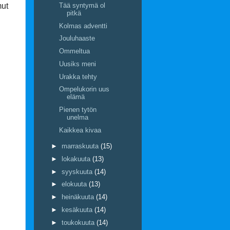
Tää syntymä ol
mut
pitkä
Kolmas adventti
Jouluhaaste
Ommeltua
Uusiks meni
Urakka tehty
Ompelukorin uus
elämä
Pienen tytön
unelma
Kaikkea kivaa
►
marraskuuta
(15)
►
lokakuuta
(13)
►
syyskuuta
(14)
►
elokuuta
(13)
►
heinäkuuta
(14)
►
kesäkuuta
(14)
►
toukokuuta
(14)