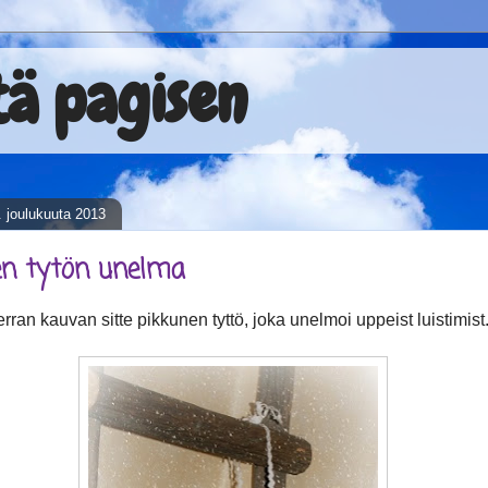
tä pagisen
3. joulukuuta 2013
en tytön unelma
erran kauvan sitte pikkunen tyttö, joka unelmoi uppeist luistimist