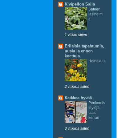
Kivipellon Saila
Sateen
lasihelmi
ä
1 viikko sitten
Erilaisia tapahtumia,
uusia ja ennen
koettuja.
Pit
Heinäkuu
2 viikkoa sitten
Kaikkea hyvää
Penkomis
löytöjä -
taas
kerran
3 viikkoa sitten