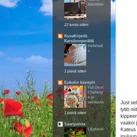
käsistään
22 tuntia sitten
KuvaKirjeitä
Karsikonperältä
Hellehatt
u
1 päivä sitten
Enkulin käsityöt
Full Deck
Challeng
e ja
valokuvia
Just sel
tyttö ni
1 päivä sitten
kippeen
vaakoi 
Saaripalsta
Liljakausi
Kateus 
jouluun