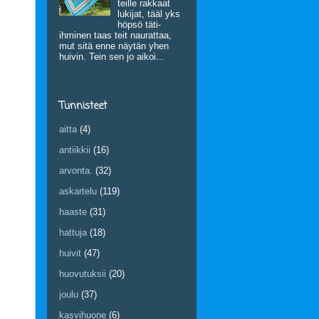
teille rakkaat
lukijat, tääl yks
höpsö täti-
ihminen taas teit naurattaa,
mut sitä enne näytän yhen
huivin. Tein sen jo aikoi...
Tunnisteet
aitta
(4)
antiikkii
(16)
arvonta.
(32)
askartelu
(119)
haaste
(31)
hattuja
(18)
huivit
(47)
huovutuksii
(20)
joulu
(37)
kasvihuone
(6)