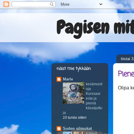
Pagisen mi
tiistai 
näist mie tykkään
Pien
Marle
kesämuist
Olipa k
oja
Kurssaar
esta ja
pieniä
kässäjuttu
ja
10 tuntia sitten
Suden silmukat
Kätevä