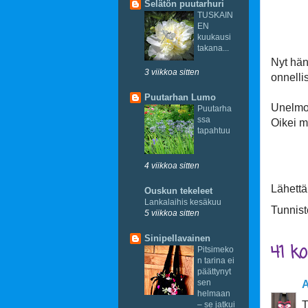
Selätön puutarhuri
TUSKAIN
EN
Rus
kuukausi
takana...
Nyt hän
3 viikkoa sitten
onnelli
Puutarhan Lumo
Unelmoi
Puutarha
ssa
Oikei m
tapahtuu
4 viikkoa sitten
Lähett
Ouskun tekeleet
Lankalaihis kesäkuu
Tunnist
5 viikkoa sitten
Sinipellavainen
41 k
Pitsimeko
n tarina ei
päättynyt
sen
helmaan
T
– se jatkui