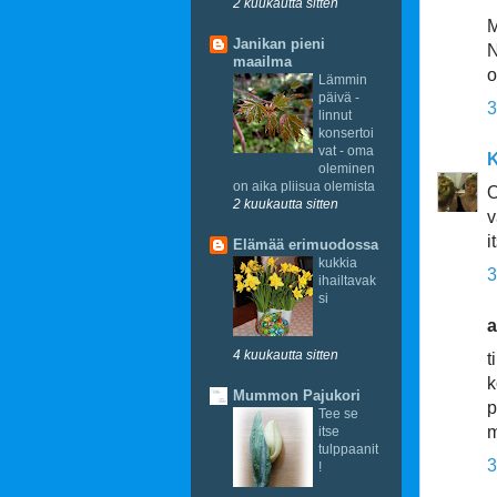
2 kuukautta sitten
M
Janikan pieni
N
maailma
o
Lämmin
päivä -
3
linnut
konsertoi
vat - oma
K
oleminen
on aika pliisua olemista
O
2 kuukautta sitten
v
i
Elämää erimuodossa
kukkia
3
ihailtavak
si
a
4 kuukautta sitten
t
k
Mummon Pajukori
p
Tee se
m
itse
tulppaanit
3
!