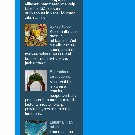
villasest hammeest jota voip
talvel pittää paksuin
sukkahousuin kans. Mummo
aikoinaan s...
Syksy tulee
Kiitos teille taas
tuest ja
rohkasust. Viel
ois viis päivää
kuurii, läntti on
melkee poissa. Vassa viel
kunnos, mitä nyt vessas
juoksuttaa t...
Ensmäinen
tänä vuonna
Vuos vaihtu
niiko aina
ennekii,
naapurten kans
pamautettii muutama raketti
laste ja mieste iloks ja
päiviteltii yhes lämmintä ja
lumetonta ...
Lauantai illan
ratoksi
Lauantai iltaa