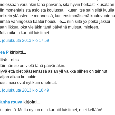
ielessään varsinkin tänä päivänä, sitä hyvin herkästi kiusataan
iin monenlaisista asioista koulussa... kuten itse sain siitä kuulla
elkein yläasteelle mennessä, kun ensimmäisenä kouluvuotena
iimää vahingossa kaatui housuille.... niin siitä yx poika jaksoi
aan ilkkua joka vieläkin tänä päivänä muistuu mieleen.
utta oikein kauniit luistimet.
. joulukuuta 2013 klo 17.59
ea P
kirjoitti...
iisk... niisk.
äinhän se on vielä tänä päivänäkin.
yvä että olet pääsemässä asian yli vaikka siihen on tainnut
aljon aikaa kuluakin.
uistimesi ovat nyt kuin unelmat.
. joulukuuta 2013 klo 18.49
anha rouva
kirjoitti...
oi pientä. Mutta nyt on niin kauniit luistimet, ettei kellään!