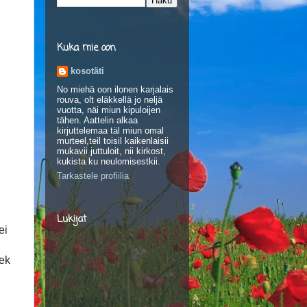
Kuka mie oon
kosotäti
No miehä oon ilonen karjalais
rouva, olt eläkkellä jo neljä
vuotta, näi miun kipuloijen
tähen. Aattelin alkaa
kirjuttelemaa täl miun omal
murteel,teil toisil kaikenlaisii
mukavii juttuloit, nii kirkost,
kukista ku neulomisestkii.
Tarkastele profiilia
Lukijat
ei
tek