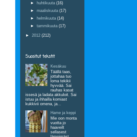
►
huhtikuuta
(16)
►
maaliskuuta
(17)
►
helmikuuta
(14)
►
tammikuuta
(17)
►
2012
(212)
Suositut tekstit
Kesäkuu
Täällä taas,
jottahaa tuo
loma tekikii
hyvvää. Sai
rauhas kasat
issesä ja ladata akkuloit. Sai
istuu ja ihhailla komiast
kukkivii omena, ja...
Hame ja keppi
Mie oon monta
vuotta jo
haaveilt
sellasest
lämpimäst