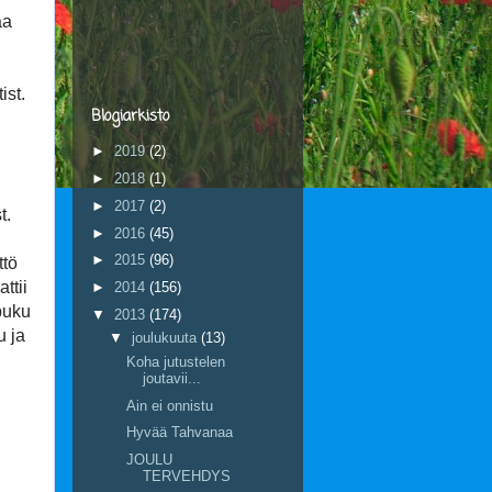
aa
ist.
Blogiarkisto
►
2019
(2)
►
2018
(1)
►
2017
(2)
t.
►
2016
(45)
►
2015
(96)
ttö
ttii
►
2014
(156)
upuku
▼
2013
(174)
u ja
▼
joulukuuta
(13)
Koha jutustelen
joutavii...
Ain ei onnistu
Hyvää Tahvanaa
JOULU
TERVEHDYS