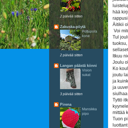
luistelu
hää kirj
2 päivää sitten
rappusil
Äitikii 
Zakuska-pöytä
Voi mite
Pottupora
kone
Tul joul
tuoksu, 
sellaset
2 päivää sitten
Itkuu ni
Joulu ol
Langan päästä kiinni
Ko koul
Vision
joutu la
sukat
ja kuink
ja uuvet
siulhaa 
3 päivää sitten
Tyttö i
Pirena
kyynele
Mansikka
mittää k
pipo
Tuon pi
luottan