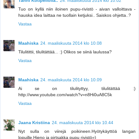
Tanni Kotipellolla..
24. maaliskuuta 2014 klo 10.02
Tuo on kyllä niin iloinen pupu-rivistö - aivan valloittava -
hauska idea laittaa ne tuollain ketjuksi.. Saiskos ohjetta..?
Vastaa
Maahiska
24. maaliskuuta 2014 klo 10.08
Tilulitittii, tilulitättää... :) Olikos se siinä laulussa?
Vastaa
Maahiska
24. maaliskuuta 2014 klo 10.09
Ai se on tilulityttyy, tilulitättää :)
http://www.youtube.com/watch?v=n8Hi0uA8C5k
Vastaa
Jaana Kristiina
24. maaliskuuta 2014 klo 10.44
Nyt sulla on viirejä poikineen.Hyötykäyttöä langan
lopuille.Hieno ja pirtsakka pupu rivistö=)