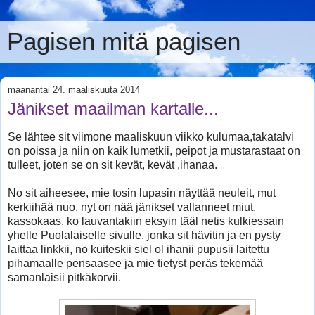
Pagisen mitä pagisen
maanantai 24. maaliskuuta 2014
Jänikset maailman kartalle...
Se lähtee sit viimone maaliskuun viikko kulumaa,takatalvi
on poissa ja niin on kaik lumetkii, peipot ja mustarastaat on
tulleet, joten se on sit kevät, kevät ,ihanaa.
No sit aiheesee, mie tosin lupasin näyttää neuleit, mut
kerkiihää nuo, nyt on nää jänikset vallanneet miut,
kassokaas, ko lauvantakiin eksyin tääl netis kulkiessain
yhelle Puolalaiselle sivulle, jonka sit hävitin ja en pysty
laittaa linkkii, no kuiteskii siel ol ihanii pupusii laitettu
pihamaalle pensaasee ja mie tietyst peräs tekemää
samanlaisii pitkäkorvii.