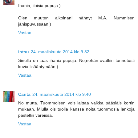
Ihania, iloisia pupuja:)
Olen muuten aikoinani nähnyt M.A. Nummisen
jänispuvussaan:)
Vastaa
intsu
24. maaliskuuta 2014 klo 9.32
Sinulla on taas ihania pupuja. No,nehän ovatkin tunnetusti
kovia lisääntymään:)
Vastaa
Carita
24. maaliskuuta 2014 klo 9.40
No mutta. Tuommoisen vois laittaa vaikka pääsiäis kortin
mukaan. Miulla ois tuolla kanssa noita tuommosia lankoja
pastellin väreissä.
Vastaa