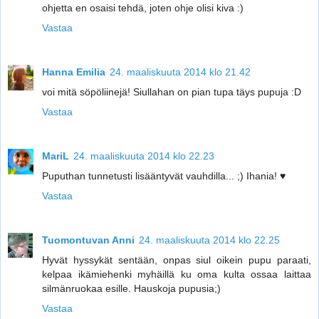
ohjetta en osaisi tehdä, joten ohje olisi kiva :)
Vastaa
Hanna Emilia
24. maaliskuuta 2014 klo 21.42
voi mitä söpöliinejä! Siullahan on pian tupa täys pupuja :D
Vastaa
MariL
24. maaliskuuta 2014 klo 22.23
Puputhan tunnetusti lisääntyvät vauhdilla... ;) Ihania! ♥
Vastaa
Tuomontuvan Anni
24. maaliskuuta 2014 klo 22.25
Hyvät hyssykät sentään, onpas siul oikein pupu paraati,
kelpaa ikämiehenki myhäillä ku oma kulta ossaa laittaa
silmänruokaa esille. Hauskoja pupusia;)
Vastaa