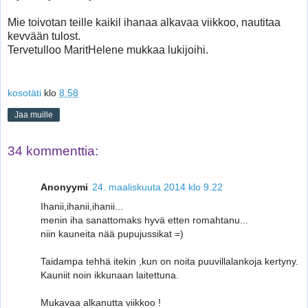
Mie toivotan teille kaikil ihanaa alkavaa viikkoo, nautitaa
kevvään tulost.
Tervetulloo MaritHelene mukkaa lukijoihi.
kosotäti
klo
8.58
Jaa muille
34 kommenttia:
Anonyymi
24. maaliskuuta 2014 klo 9.22
Ihanii,ihanii,ihanii...
menin iha sanattomaks hyvä etten romahtanu...
niin kauneita nää pupujussikat =)
Taidampa tehhä itekin ,kun on noita puuvillalankoja kertyny.
Kauniit noin ikkunaan laitettuna.
Mukavaa alkanutta viikkoo !