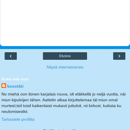
‹
›
Etusivu
Näytä internetversio
Kuka mie oon
kosotäti
No miehä oon ilonen karjalais rouva, olt eläkkellä jo neljä vuotta, näi
miun kipuloijen tähen. Aattelin alkaa kirjuttelemaa täl miun omal
murteel,teil toisil kaikenlaisii mukavii juttuloit, nii kirkost, kukista ku
neulomisestkii.
Tarkastele profiilia