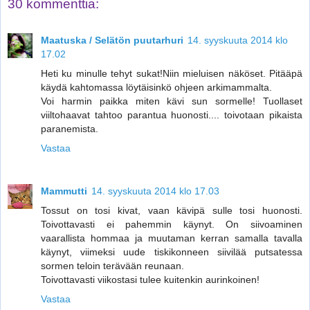
30 kommenttia:
Maatuska / Selätön puutarhuri
14. syyskuuta 2014 klo
17.02
Heti ku minulle tehyt sukat!Niin mieluisen näköset. Pitääpä
käydä kahtomassa löytäisinkö ohjeen arkimammalta.
Voi harmin paikka miten kävi sun sormelle! Tuollaset
viiltohaavat tahtoo parantua huonosti.... toivotaan pikaista
paranemista.
Vastaa
Mammutti
14. syyskuuta 2014 klo 17.03
Tossut on tosi kivat, vaan kävipä sulle tosi huonosti.
Toivottavasti ei pahemmin käynyt. On siivoaminen
vaarallista hommaa ja muutaman kerran samalla tavalla
käynyt, viimeksi uude tiskikonneen siivilää putsatessa
sormen teloin terävään reunaan.
Toivottavasti viikostasi tulee kuitenkin aurinkoinen!
Vastaa