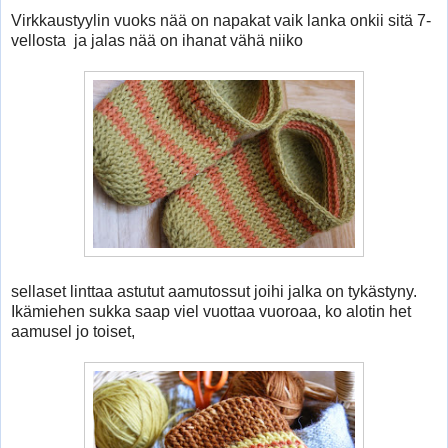
Virkkaustyylin vuoks nää on napakat vaik lanka onkii sitä 7-
vellosta ja jalas nää on ihanat vähä niiko
sellaset linttaa astutut aamutossut joihi jalka on tykästyny.
Ikämiehen sukka saap viel vuottaa vuoroaa, ko alotin het
aamusel jo toiset,