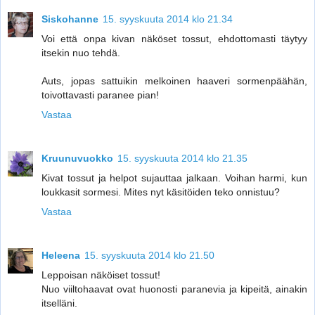
Siskohanne
15. syyskuuta 2014 klo 21.34
Voi että onpa kivan näköset tossut, ehdottomasti täytyy
itsekin nuo tehdä.
Auts, jopas sattuikin melkoinen haaveri sormenpäähän,
toivottavasti paranee pian!
Vastaa
Kruunuvuokko
15. syyskuuta 2014 klo 21.35
Kivat tossut ja helpot sujauttaa jalkaan. Voihan harmi, kun
loukkasit sormesi. Mites nyt käsitöiden teko onnistuu?
Vastaa
Heleena
15. syyskuuta 2014 klo 21.50
Leppoisan näköiset tossut!
Nuo viiltohaavat ovat huonosti paranevia ja kipeitä, ainakin
itselläni.