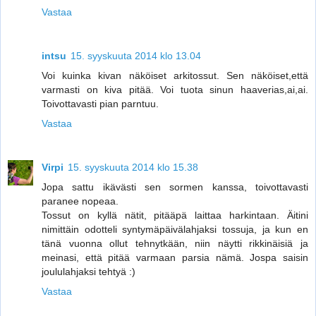
Vastaa
intsu
15. syyskuuta 2014 klo 13.04
Voi kuinka kivan näköiset arkitossut. Sen näköiset,että
varmasti on kiva pitää. Voi tuota sinun haaverias,ai,ai.
Toivottavasti pian parntuu.
Vastaa
Virpi
15. syyskuuta 2014 klo 15.38
Jopa sattu ikävästi sen sormen kanssa, toivottavasti
paranee nopeaa.
Tossut on kyllä nätit, pitääpä laittaa harkintaan. Äitini
nimittäin odotteli syntymäpäivälahjaksi tossuja, ja kun en
tänä vuonna ollut tehnytkään, niin näytti rikkinäisiä ja
meinasi, että pitää varmaan parsia nämä. Jospa saisin
joululahjaksi tehtyä :)
Vastaa