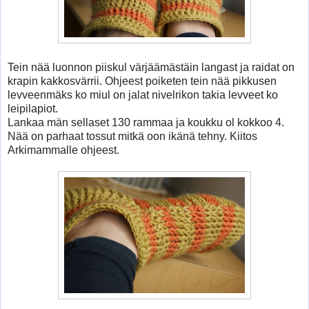
Tein nää luonnon piiskul värjäämästäin langast ja raidat on
krapin kakkosvärrii. Ohjeest poiketen tein nää pikkusen
levveenmäks ko miul on jalat nivelrikon takia levveet ko
leipilapiot.
Lankaa män sellaset 130 rammaa ja koukku ol kokkoo 4.
Nää on parhaat tossut mitkä oon ikänä tehny. Kiitos
Arkimammalle ohjeest.