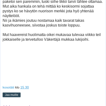
paketoi sen paremmin, tuski siihe tikkii tarvii lähtee ottamaa.
Mut aika hankala on tehä mittää ko keskisormi sojattaa
pystys ko se hävytön nuorison merkki jota hyö yhtenää
näyttelööt.
Nii ja ikämies joutuu nostamaa kaik tavarat takas
kasvihuoneesee, siivotaa joskus toiste loppuu.
Mut haavereist huolimatta oikei mukavaa tulevaa viikko teil
jokkaiselle ja tervetulloo Väkertäjä mukkaa lukijoihi.
kosotäti
klo
15.30
Jaa muille