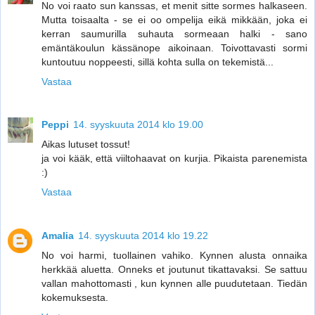
No voi raato sun kanssas, et menit sitte sormes halkaseen.
Mutta toisaalta - se ei oo ompelija eikä mikkään, joka ei
kerran saumurilla suhauta sormeaan halki - sano
emäntäkoulun kässänope aikoinaan. Toivottavasti sormi
kuntoutuu noppeesti, sillä kohta sulla on tekemistä...
Vastaa
Peppi
14. syyskuuta 2014 klo 19.00
Aikas lutuset tossut!
ja voi kääk, että viiltohaavat on kurjia. Pikaista parenemista
:)
Vastaa
Amalia
14. syyskuuta 2014 klo 19.22
No voi harmi, tuollainen vahiko. Kynnen alusta onnaika
herkkää aluetta. Onneks et joutunut tikattavaksi. Se sattuu
vallan mahottomasti , kun kynnen alle puudutetaan. Tiedän
kokemuksesta.