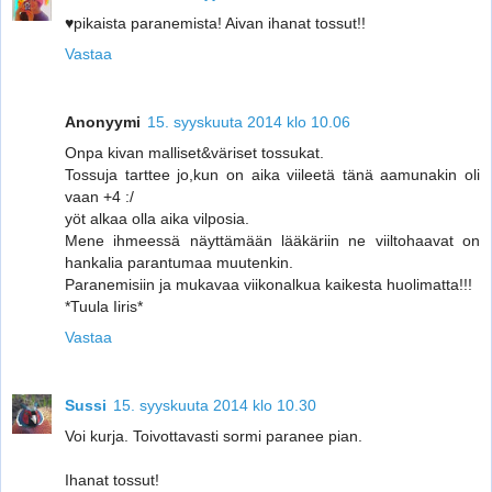
♥pikaista paranemista! Aivan ihanat tossut!!
Vastaa
Anonyymi
15. syyskuuta 2014 klo 10.06
Onpa kivan malliset&väriset tossukat.
Tossuja tarttee jo,kun on aika viileetä tänä aamunakin oli
vaan +4 :/
yöt alkaa olla aika vilposia.
Mene ihmeessä näyttämään lääkäriin ne viiltohaavat on
hankalia parantumaa muutenkin.
Paranemisiin ja mukavaa viikonalkua kaikesta huolimatta!!!
*Tuula Iiris*
Vastaa
Sussi
15. syyskuuta 2014 klo 10.30
Voi kurja. Toivottavasti sormi paranee pian.
Ihanat tossut!