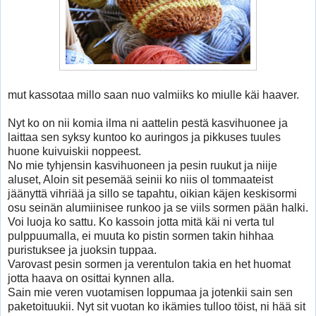
mut kassotaa millo saan nuo valmiiks ko miulle käi haaver.
Nyt ko on nii komia ilma ni aattelin pestä kasvihuonee ja
laittaa sen syksy kuntoo ko auringos ja pikkuses tuules
huone kuivuiskii noppeest.
No mie tyhjensin kasvihuoneen ja pesin ruukut ja niije
aluset, Aloin sit pesemää seinii ko niis ol tommaateist
jäänyttä vihriää ja sillo se tapahtu, oikian käjen keskisormi
osu seinän alumiinisee runkoo ja se viils sormen pään halki.
Voi luoja ko sattu. Ko kassoin jotta mitä käi ni verta tul
pulppuumalla, ei muuta ko pistin sormen takin hihhaa
puristuksee ja juoksin tuppaa.
Varovast pesin sormen ja verentulon takia en het huomat
jotta haava on osittai kynnen alla.
Sain mie veren vuotamisen loppumaa ja jotenkii sain sen
paketoituukii. Nyt sit vuotan ko ikämies tulloo töist, ni hää sit