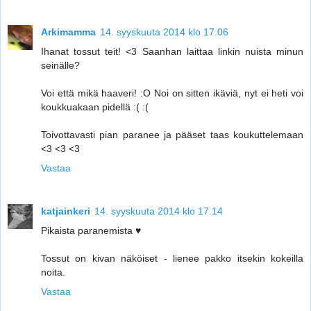
Arkimamma
14. syyskuuta 2014 klo 17.06
Ihanat tossut teit! <3 Saanhan laittaa linkin nuista minun
seinälle?
Voi että mikä haaveri! :O Noi on sitten ikäviä, nyt ei heti voi
koukkuakaan pidellä :( :(
Toivottavasti pian paranee ja pääset taas koukuttelemaan
<3 <3 <3
Vastaa
katjainkeri
14. syyskuuta 2014 klo 17.14
Pikaista paranemista ♥
Tossut on kivan näköiset - lienee pakko itsekin kokeilla
noita.
Vastaa