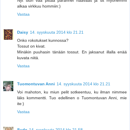
Nyt siun vaa pittää parannel haavaas ja sit myöhemmi
alkaa virkkuu hommiin:)
Vastaa
Daisy
14. syyskuuta 2014 klo 21.21
Onko rokotukset kunnossa?
Tossut on kivat.
Minäkin puuhasin tänään tossut. En jaksanut illalla enää
kuvata niitä.
Vastaa
Tuomontuvan Anni
14. syyskuuta 2014 klo 21.21
Voi mahoton, ku miun pelit sotkeentuu, ku ilman nimmee
läks kommentti. Tuo edellinen o Tuomontuvan Anni, mie
ite:)
Vastaa
Sude
14. syyskuuta 2014 klo 21.58