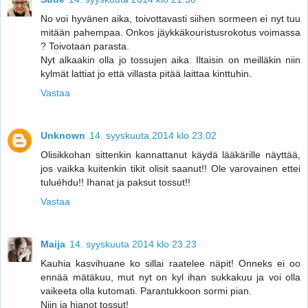
No voi hyvänen aika, toivottavasti siihen sormeen ei nyt tuu
mitään pahempaa. Onkos jäykkäkouristusrokotus voimassa
? Toivotaan parasta.
Nyt alkaakin olla jo tossujen aika. Iltaisin on meilläkin niin
kylmät lattiat jo että villasta pitää laittaa kinttuhin.
Vastaa
Unknown
14. syyskuuta 2014 klo 23.02
Olisikkohan sittenkin kannattanut käydä lääkärille näyttää,
jos vaikka kuitenkin tikit olisit saanut!! Ole varovainen ettei
tuluéhdu!! Ihanat ja paksut tossut!!
Vastaa
Maija
14. syyskuuta 2014 klo 23.23
Kauhia kasvihuane ko sillai raatelee näpit! Onneks ei oo
ennää mätäkuu, mut nyt on kyl ihan sukkakuu ja voi olla
vaikeeta olla kutomati. Parantukkoon sormi pian.
Niin ja hianot tossut!