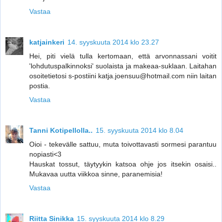
Vastaa
katjainkeri
14. syyskuuta 2014 klo 23.27
Hei, piti vielä tulla kertomaan, että arvonnassani voitit
'lohdutuspalkinnoksi' suolaista ja makeaa-suklaan. Laitahan
osoitetietosi s-postiini katja.joensuu@hotmail.com niin laitan
postia.
Vastaa
Tanni Kotipellolla..
15. syyskuuta 2014 klo 8.04
Oioi - tekevälle sattuu, muta toivottavasti sormesi parantuu
nopiasti<3
Hauskat tossut, täytyykin katsoa ohje jos itsekin osaisi..
Mukavaa uutta viikkoa sinne, paranemisia!
Vastaa
Riitta Sinikka
15. syyskuuta 2014 klo 8.29